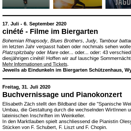
17. Juli - 6. September 2020
cinété - Filme im Biergarten
Bohemian Rhapsody
,
Blues Brothers
,
Judy
,
Tambour batta
im letzten Jahr verpasst haben oder nochmals sehen woll
Platzspitzbaby
oder
Mare
oder... oder... oder: 43 verschi
diesjährigen cinété! Hoffen wir auf lauschige Sommernächt
.
Mehr Informationen und Tickets
Jeweils ab Eindunkeln im Biergarten Schützenhaus, W
Freitag, 31. Juli 2020
Buchvernissage und Pianokonzert
Elisabeth Zäch stellt den Bildband über die "Spanische Wei
Umbau, die Gestaltung durch die wechselnden WirtInnen u
lateinischen Inschriften im Weinkeller.
In den Marktlauben spielt anschliessend die Pianistin Ole
Stücken von F. Schubert, F. Liszt und F. Chopin.