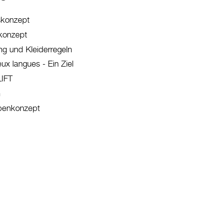
skonzept
konzept
g und Kleiderregeln
x langues - Ein Ziel
LIFT
n
benkonzept