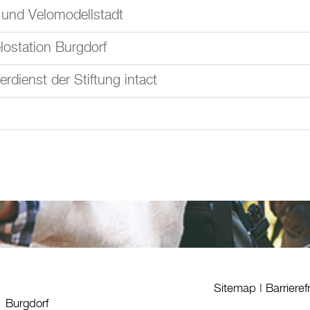
 und Velomodellstadt
ostation Burgdorf
erdienst der Stiftung intact
Sitemap
|
Barrieref
1 Burgdorf