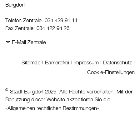
Parteien
Burgdorf
Grossrat
Telefon Zentrale: 034 429 91 11
Abstimmungen und Wahlen
Fax Zentrale: 034 422 94 26
Gemeindewahlen 2024
Gemeindewahlen 2020
E-Mail Zentrale
Gemeindewahlen 2016
Wirtschaft
Sitemap
|
Barrierefrei
|
Impressum
|
Datenschutz
|
Cookie-Einstellungen
Aktuelles
©
Stadt Burgdorf 2026. Alle Rechte vorbehalten. Mit der
Burgdorf baut
Benutzung dieser Website akzeptieren Sie die
Home
«
Allgemeinen rechtlichen Bestimmungen
».
Öffnungszeiten & Kontakt
Veranstaltungskalender
Stadtplan