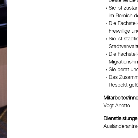
bestehende A
Sie ist zustä
im Bereich de
Die Fachstel
Freiwillige 
Sie ist städt
Stadtverwalt
Die Fachstel
Migrationshi
Sie berät und
Das Zusamme
Respekt gefö
Mitarbeiter/inn
Vogt Anette
Dienstleistunge
Ausländerantra