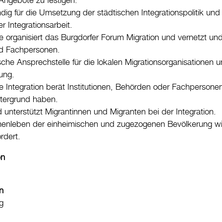
ngebote zu festigen.
ndig für die Umsetzung der städtischen Integrationspolitik und 
r Integrationsarbeit.
le organisiert das Burgdorfer Forum Migration und vernetzt un
und Fachpersonen.
ische Ansprechstelle für die lokalen Migrationsorganisationen u
ung.
le Integration berät Institutionen, Behörden oder Fachpersone
ntergrund haben.
 unterstützt Migrantinnen und Migranten bei der Integration.
nleben der einheimischen und zugezogenen Bevölkerung wird
rdert.
en
n
g