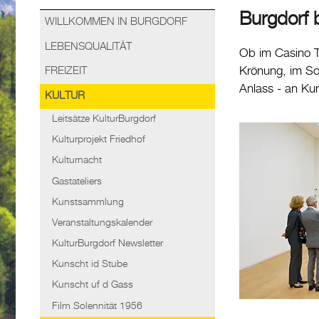
Burgdorf b
WILLKOMMEN IN BURGDORF
LEBENSQUALITÄT
Ob im Casino T
Krönung, im So
FREIZEIT
Anlass - an Kun
KULTUR
Leitsätze KulturBurgdorf
Kulturprojekt Friedhof
Kulturnacht
Gastateliers
Kunstsammlung
Veranstaltungskalender
KulturBurgdorf Newsletter
Kunscht id Stube
Kunscht uf d Gass
Film Solennität 1956