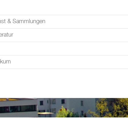
nst & Sammlungen
eratur
ikum