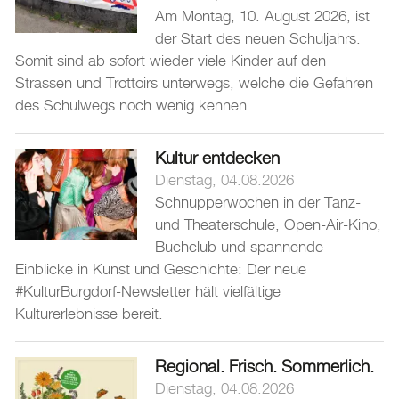
Am Montag, 10. August 2026, ist
Burgdorf baut
der Start des neuen Schuljahrs.
Somit sind ab sofort wieder viele Kinder auf den
Home
Strassen und Trottoirs unterwegs, welche die Gefahren
des Schulwegs noch wenig kennen.
Öffnungszeiten & Kontakt
Veranstaltungskalender
Kultur entdecken
Stadtplan
Dienstag, 04.08.2026
Drucken
Schnupperwochen in der Tanz-
und Theaterschule, Open-Air-Kino,
Login
Buchclub und spannende
Einblicke in Kunst und Geschichte: Der neue
#KulturBurgdorf-Newsletter hält vielfältige
Kulturerlebnisse bereit.
Regional. Frisch. Sommerlich.
Dienstag, 04.08.2026