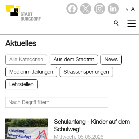
A
A
Dienstleistungen
Stadtporträt
Aktuelles
Verwaltung & Politik
Alle Kategorien
Aus dem Stadtrat
News
Medienmitteilungen
Strassensperrungen
Wirtschaft
Lehrstellen
Aktuelles
Aktuelles
Amtliche Publikationen
Schulanfang - Kinder auf dem
Medienmitteilungen
Schulweg!
Mittwoch, 05.08.2026
Baupublikationen