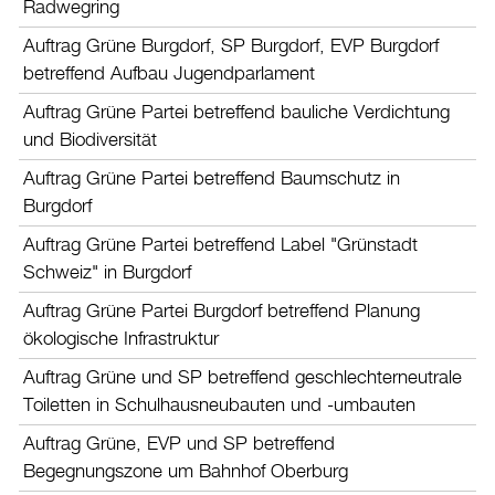
Radwegring
Aktuelles
Auftrag Grüne Burgdorf, SP Burgdorf, EVP Burgdorf
Burgdorf baut
betreffend Aufbau Jugendparlament
Auftrag Grüne Partei betreffend bauliche Verdichtung
Home
und Biodiversität
Öffnungszeiten & Kontakt
Auftrag Grüne Partei betreffend Baumschutz in
Veranstaltungskalender
Burgdorf
Stadtplan
Auftrag Grüne Partei betreffend Label "Grünstadt
Drucken
Schweiz" in Burgdorf
Login
Auftrag Grüne Partei Burgdorf betreffend Planung
ökologische Infrastruktur
Auftrag Grüne und SP betreffend geschlechterneutrale
Toiletten in Schulhausneubauten und -umbauten
Auftrag Grüne, EVP und SP betreffend
Begegnungszone um Bahnhof Oberburg