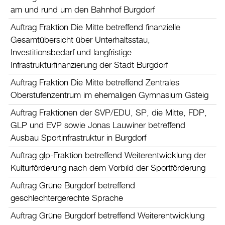
Informationen & Kontakt
am und rund um den Bahnhof Burgdorf
Parlamentarische Vorstösse/Aufträge
Auftrag Fraktion Die Mitte betreffend finanzielle
Stadtratsunterlagen
Gesamtübersicht über Unterhaltsstau,
Sitzungsprotokolle
Investitionsbedarf und langfristige
Referendum
Infrastrukturfinanzierung der Stadt Burgdorf
Feier 100 Jahre Stadtrat
Kommissionen
Auftrag Fraktion Die Mitte betreffend Zentrales
Information & Formulare
Oberstufenzentrum im ehemaligen Gymnasium Gsteig
Parteien
Auftrag Fraktionen der SVP/EDU, SP, die Mitte, FDP,
Grossrat
GLP und EVP sowie Jonas Lauwiner betreffend
Ausbau Sportinfrastruktur in Burgdorf
Abstimmungen und Wahlen
Gemeindewahlen 2024
Auftrag glp-Fraktion betreffend Weiterentwicklung der
Kulturförderung nach dem Vorbild der Sportförderung
Gemeindewahlen 2020
Gemeindewahlen 2016
Auftrag Grüne Burgdorf betreffend
geschlechtergerechte Sprache
Wirtschaft
Auftrag Grüne Burgdorf betreffend Weiterentwicklung