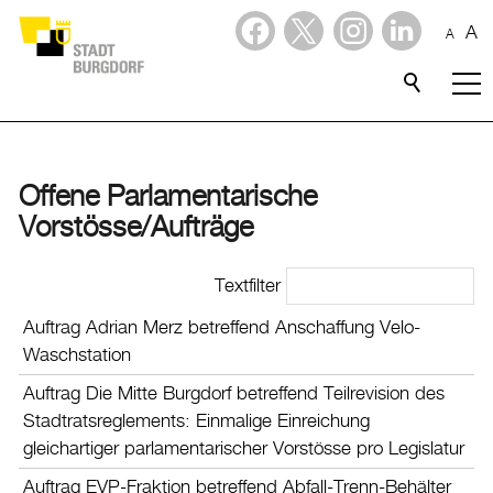
A
A
Dienstleistungen
Stadtporträt
Offene Parlamentarische
Verwaltung & Politik
Vorstösse/Aufträge
Verwaltung
Textfilter
Politik
Auftrag Adrian Merz betreffend Anschaffung Velo-
Gemeinderat
Waschstation
Stadtpräsidium
Auftrag Die Mitte Burgdorf betreffend Teilrevision des
Stadtrat
Stadtratsreglements: Einmalige Einreichung
Aufgaben des Stadtrats
gleichartiger parlamentarischer Vorstösse pro Legislatur
Sitzverteilung
Sitzungsdaten
Auftrag EVP-Fraktion betreffend Abfall-Trenn-Behälter