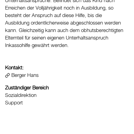
Unterhaltsansprüche. Befindet sich das Kind nach
Erreichen der Volljährigkeit noch in Ausbildung, so
Datenschutz
besteht der Anspruch auf diese Hilfe, bis die
Leitbild
Ausbildung ordentlicherweise abgeschlossen werden
Jobs & Karriere
kann. Gleichzeitig kann auch dem obhutsberechtigten
Politik
Elternteil für seinen eigenen Unterhaltsanspruch
Inkassohilfe gewährt werden.
Wirtschaft
Aktuelles
Kontakt:
Berger Hans
Burgdorf baut
Zuständiger Bereich
Home
Sozialdirektion
Support
Öffnungszeiten & Kontakt
Veranstaltungskalender
Stadtplan