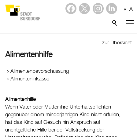
A
A
Dienstleistungen
Stadtporträt
zur Übersicht
Alimentenhilfe
Verwaltung & Politik
Verwaltung
Alimentenbevorschussung
Alimenteninkasso
Stadtverwaltung
Organigramm
Alimentenhilfe
Mitarbeitende
Wenn Vater oder Mutter ihre Unterhaltspflichten
Onlineschalter
gegenüber einem minderjährigen Kind nicht erfüllen,
Dienstleistungen
hat das Kind auf Gesuch hin Anspruch auf
Formulare
unentgeltliche Hilfe bei der Vollstreckung der
Dokumente