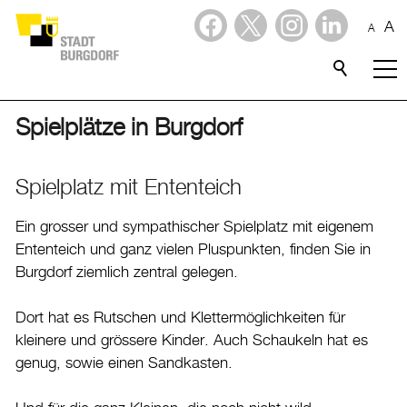
A
A
Dienstleistungen
Stadtporträt
Spielplätze in Burgdorf
Willkommen in Burgdorf
Spielplatz mit Ententeich
Lebensqualität
Ein grosser und sympathischer Spielplatz mit eigenem
Freizeit
Ententeich und ganz vielen Pluspunkten, finden Sie in
Freizeitangebote
Burgdorf ziemlich zentral gelegen.
Kinder- und Jugendangebote
Dort hat es Rutschen und Klettermöglichkeiten für
Grünräume
kleinere und grössere Kinder. Auch Schaukeln hat es
Spielplätze
genug, sowie einen Sandkasten.
Spraywände
Grillplätze