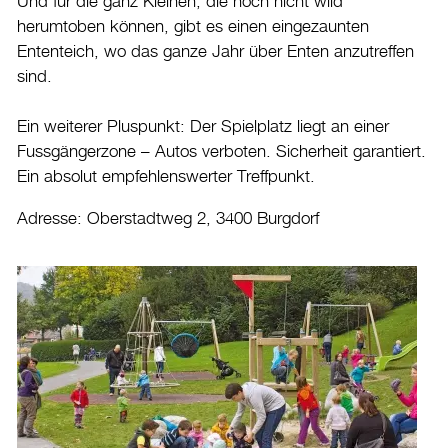
Und für die ganz Kleinen, die noch nicht wild
Freibad
herumtoben können, gibt es einen eingezaunten
Ententeich, wo das ganze Jahr über Enten anzutreffen
Hallenbad
sind.
Kunsteisbahn
Veranstaltungskalender
Ein weiterer Pluspunkt: Der Spielplatz liegt an einer
Vereinsverzeichnis
Fussgängerzone – Autos verboten. Sicherheit garantiert.
Kultur
Ein absolut empfehlenswerter Treffpunkt.
Tourismus
Adresse: Oberstadtweg 2, 3400 Burgdorf
Shopping und Märkte
Energie & Klima
Mobilität
Verwaltung & Politik
Wirtschaft