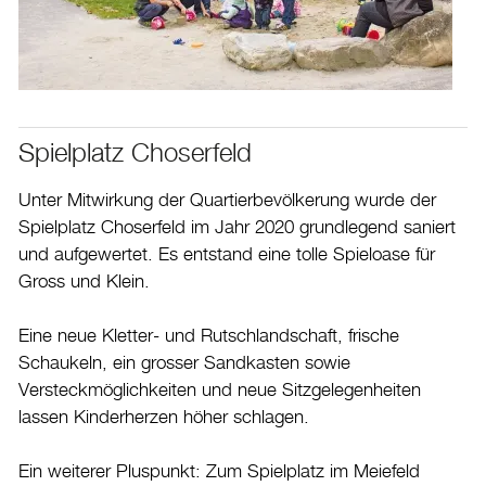
Aktuelles
Burgdorf baut
Home
Spielplatz Choserfeld
Öffnungszeiten & Kontakt
Unter Mitwirkung der Quartierbevölkerung wurde der
Veranstaltungskalender
Spielplatz Choserfeld im Jahr 2020 grundlegend saniert
Stadtplan
und aufgewertet. Es entstand eine tolle Spieloase für
Drucken
Gross und Klein.
Login
Eine neue Kletter- und Rutschlandschaft, frische
Schaukeln, ein grosser Sandkasten sowie
Versteckmöglichkeiten und neue Sitzgelegenheiten
lassen Kinderherzen höher schlagen.
Ein weiterer Pluspunkt: Zum Spielplatz im Meiefeld