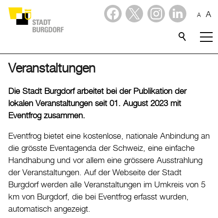
A
A
Dienstleistungen
Stadtporträt
Veranstaltungen
Verwaltung & Politik
Die Stadt Burgdorf arbeitet bei der Publikation der
lokalen Veranstaltungen seit 01. August 2023 mit
Wirtschaft
Eventfrog zusammen.
Eventfrog bietet eine kostenlose, nationale Anbindung an
Aktuelles
die grösste Eventagenda der Schweiz, eine einfache
Handhabung und vor allem eine grössere Ausstrahlung
Burgdorf baut
der Veranstaltungen. Auf der Webseite der Stadt
Burgdorf werden alle Veranstaltungen im Umkreis von 5
Home
km von Burgdorf, die bei Eventfrog erfasst wurden,
Öffnungszeiten & Kontakt
automatisch angezeigt.