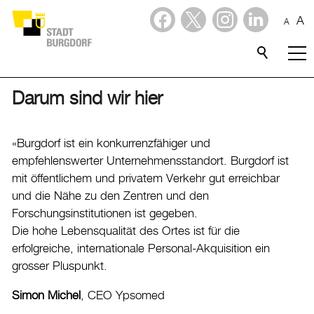
A
A
Dienstleistungen
Stadtporträt
Darum sind wir hier
Verwaltung & Politik
«Burgdorf ist ein konkurrenzfähiger und
empfehlenswerter Unternehmensstandort. Burgdorf ist
Wirtschaft
mit öffentlichem und privatem Verkehr gut erreichbar
und die Nähe zu den Zentren und den
Standortqualitäten
Forschungsinstitutionen ist gegeben.
Lage und Verkehr
Die hohe Lebensqualität des Ortes ist für die
Infrastruktur
erfolgreiche, internationale Personal-Akquisition ein
Arbeitsmarkt
grosser Pluspunkt.
Bildung und Forschung
Simon Michel
, CEO Ypsomed
Testimonials