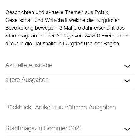
Solennität
Geschichten und aktuelle Themen aus Politik,
Lebensqualität
Gesellschaft und Wirtschaft welche die Burgdorfer
Freizeit
Bevölkerung bewegen. 3 Mal pro Jahr erscheint das
Stadtmagazin in einer Auflage von 24'200 Exemplaren
Kultur
direkt in die Haushalte in Burgdorf und der Region.
Tourismus
Shopping und Märkte
Aktuelle Ausgabe
Energie & Klima
ältere Ausgaben
Mobilität
Verwaltung & Politik
Rückblick: Artikel aus früheren Ausgaben
Wirtschaft
Stadtmagazin Sommer 2025
Aktuelles