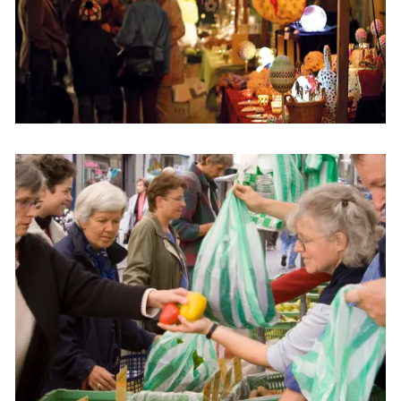
Pro Burgdorf
Hauslieferdienst
Energie & Klima
Mobilität
Verwaltung & Politik
Wirtschaft
Aktuelles
Burgdorf baut
Home
Öffnungszeiten & Kontakt
Veranstaltungskalender