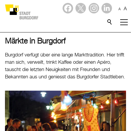
A
A
Dienstleistungen
Stadtporträt
Märkte in Burgdorf
Willkommen in Burgdorf
Burgdorf verfügt über eine lange Markttradition. Hier trifft
man sich, verweilt, trinkt Kaffee oder einen Apéro,
Lebensqualität
tauscht die letzten Neuigkeiten mit Freunden und
Freizeit
Bekannten aus und geniesst das Burgdorfer Stadtleben.
Kultur
Tourismus
Shopping und Märkte
Märkte in Burgdorf
Detailhandel