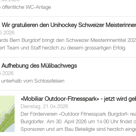
e öffentliche WC-Anlage
 Wir gratulieren den Unihockey Schweizer Meisterinne
5.2026
ards Bern Burgdorf bringt den Schweizer Meisterinnentitel 
iert Team und Staff herzlich zu diesem grossartigen Erfolg.
d Aufhebung des Mülibachwegs
5.2026
 unterhalb vom Schlossfelsen
«Mobiliar Outdoor-Fitnesspark» - jetzt wird ge
Dienstag, 21.04.2026
Der Förderverein «Outdoor Fitnesspark Burgdorf» real
Burgdorfer. Am 30. April 2026 um 14.00 Uhr findet d
Sponsoren und am Bau Beteiligte sind herzlich eing