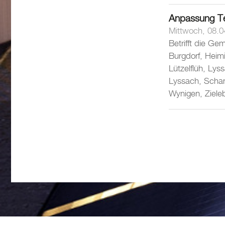
Anpassung Te
Mittwoch, 08.0
Betrifft die Ge
Burgdorf, Heim
Lützelflüh, Ly
Lyssach, Schan
Wynigen, Ziele