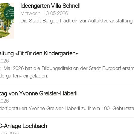
Ideengarten Villa Schnell
Mittwoch, 13.05.2026
Die Stadt Burgdorf lädt ein zur Auftaktveranstaltun
altung «Fit für den Kindergarten»
2026
Mai 2026 hat die Bildungsdirektion der Stadt Burgdorf erstma
ndergarten» eingeladen.
tag von Yvonne Greisler-Häberli
2026
orf gratuliert Yvonne Greisler-Häberli zu ihrem 100. Geburtst
C-Anlage Lochbach
.05.2026