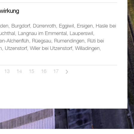
twirkung
nden, Burgdorf, Dürrenroth, Eggiwil, Ersigen, Hasle bei
auchthal, Langnau im Emmental, Lauperswil,
gen-Alchenflüh, Rüegsau, Rumendingen, Rüti bei
tzenstorf, Wiler bei Utzenstorf, Willadingen,
13
14
15
16
17
>