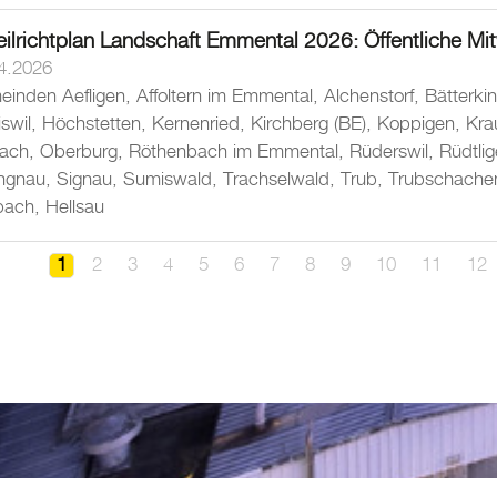
ilrichtplan Landschaft Emmental 2026: Öffentliche Mi
4.2026
meinden Aefligen, Affoltern im Emmental, Alchenstorf, Bätterki
iswil, Höchstetten, Kernenried, Kirchberg (BE), Koppigen, Kr
ssach, Oberburg, Röthenbach im Emmental, Rüderswil, Rüdtli
gnau, Signau, Sumiswald, Trachselwald, Trub, Trubschachen, U
bach, Hellsau
1
2
3
4
5
6
7
8
9
10
11
12