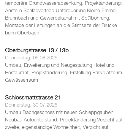
Umzug
temporäre Grundwasserabsenkung. Projektänderung:
Anstelle Schlagvortrieb Unterquerung Kleine Emme,
Stadtporträt
Brunnbach und Gewerbekanal mit Spülbohrung,
Montage der Leitungen an die Stirnseite der Brücke
Verwaltung & Politik
beim Oberbach
Wirtschaft
Oberburgstrasse 13 / 13b
Donnerstag, 06.08.2026
Aktuelles
Umbau, Erweiterung und Neugestaltung Hotel und
Restaurant; Projektänderung: Erstellung Parkplätze im
Burgdorf baut
Gewässerraum
Home
Schlossmattstrasse 21
Öffnungszeiten & Kontakt
Donnerstag, 30.07.2026
Veranstaltungskalender
Umbau Dachgeschoss mit neuen Schleppgauben,
Neubau Autounterstand. Projektänderung:Verzicht auf
Stadtplan
zweite, eigenständige Wohneinheit, Verzicht auf
Drucken