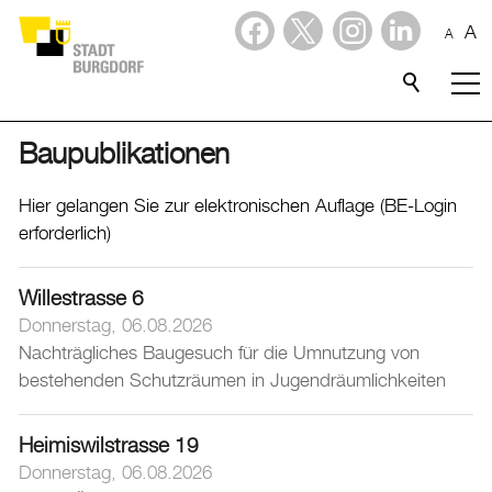
A
A
Dienstleistungen
Alle Themen
Baupublikationen
Abfall
Hier gelangen Sie zur elektronischen Auflage (BE-Login
Arbeit und Steuern
erforderlich)
Ausländerinnen und Ausländer
Willestrasse 6
Bildung
Donnerstag, 06.08.2026
Sport
Nachträgliches Baugesuch für die Umnutzung von
bestehenden Schutzräumen in Jugendräumlichkeiten
Freizeit
Gesundheit, Alter und Soziales
Heimiswilstrasse 19
Kinder, Jugendliche und Familie
Donnerstag, 06.08.2026