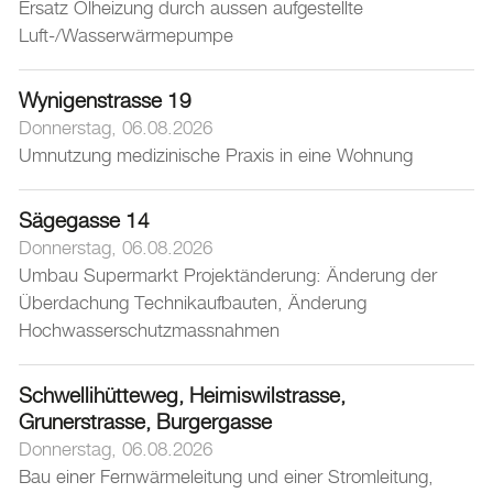
Ersatz Ölheizung durch aussen aufgestellte
Kultur
Luft-/Wasserwärmepumpe
Auto & Parkieren
Persönliches
Wynigenstrasse 19
Donnerstag, 06.08.2026
Planen und Bauen
Umnutzung medizinische Praxis in eine Wohnung
Bewilligungsverfahren
Baupublikationen
Sägegasse 14
Geodaten und Pläne
Donnerstag, 06.08.2026
Umbau Supermarkt Projektänderung: Änderung der
Stadtentwicklung
Überdachung Technikaufbauten, Änderung
Energieberatungsstelle
Hochwasserschutzmassnahmen
Abwasser
Sicherheit
Schwellihütteweg, Heimiswilstrasse,
Stadt, Recht und Politik
Grunerstrasse, Burgergasse
Donnerstag, 06.08.2026
Tierisches
Bau einer Fernwärmeleitung und einer Stromleitung,