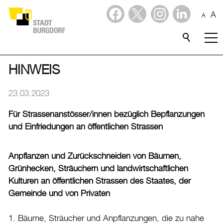
A
A
Dienstleistungen
Stadtporträt
HINWEIS
Verwaltung & Politik
23.03.2023
Für Strassenanstösser/innen bezüglich Bepflanzungen
Wirtschaft
und Einfriedungen an öffentlichen Strassen
Aktuelles
Anpflanzen und Zurückschneiden von Bäumen,
Aktuelles
Grünhecken, Sträuchern und landwirtschaftlichen
Kulturen an öffentlichen Strassen des Staates, der
Amtliche Publikationen
Gemeinde und von Privaten
Medienmitteilungen
1. Bäume, Sträucher und Anpflanzungen, die zu nahe
Baupublikationen