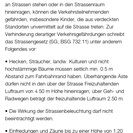
an Strassen stehen oder in den Strassenraum
Burgdorf baut
hineinragen, können die Verkehrsteilnehmenden
gefährden, insbesondere Kinder, die aus verdeckten
Home
Standorten unvermittelt auf die Strasse treten. Zur
Verhinderung derartiger Verkehrsgefährdungen schreibt
Öffnungszeiten & Kontakt
das Strassengesetz (SG; BSG 732.11) unter anderem
Veranstaltungskalender
Folgendes vor:
Stadtplan
• Hecken, Sträucher, landw. Kulturen und nicht
Drucken
hochstämmige Bäume müssen seitlich min. 0.5 m
Abstand zum Fahrbahnrand haben. Überhängende Äste
Login
dürfen nicht in den über der Strasse Freizuhaltenden
Luftraum von 4.50 m Höhe hineinragen; über Geh- und
Radwegen beträgt der freizuhaltende Luftraum 2.50 m.
• Die Wirkung der Strassenbeleuchtung darf nicht
beeinträchtigt werden.
• Einfriedungen und Zäune bis zu einer Höhe von 1.20