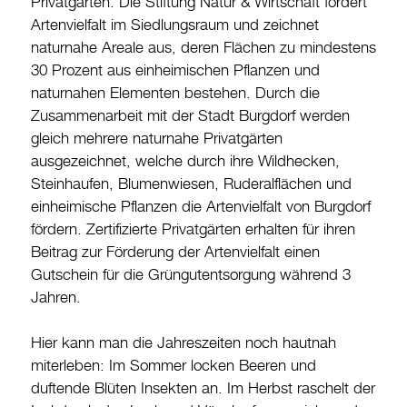
Privatgärten. Die Stiftung Natur & Wirtschaft fördert
Artenvielfalt im Siedlungsraum und zeichnet
Burgdorf baut
naturnahe Areale aus, deren Flächen zu mindestens
30 Prozent aus einheimischen Pflanzen und
Home
naturnahen Elementen bestehen. Durch die
Öffnungszeiten & Kontakt
Zusammenarbeit mit der Stadt Burgdorf werden
gleich mehrere naturnahe Privatgärten
Veranstaltungskalender
ausgezeichnet, welche durch ihre Wildhecken,
Stadtplan
Steinhaufen, Blumenwiesen, Ruderalflächen und
Drucken
einheimische Pflanzen die Artenvielfalt von Burgdorf
fördern. Zertifizierte Privatgärten erhalten für ihren
Login
Beitrag zur Förderung der Artenvielfalt einen
Gutschein für die Grüngutentsorgung während 3
Jahren.
Hier kann man die Jahreszeiten noch hautnah
miterleben: Im Sommer locken Beeren und
duftende Blüten Insekten an. Im Herbst raschelt der