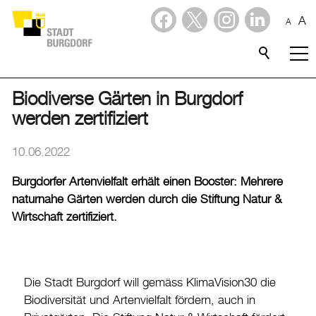
A
A
Dienstleistungen
Stadtporträt
Biodiverse Gärten in Burgdorf
werden zertifiziert
Verwaltung & Politik
10.06.2022
Wirtschaft
Burgdorfer Artenvielfalt erhält einen Booster: Mehrere
naturnahe Gärten werden durch die Stiftung Natur &
Aktuelles
Wirtschaft zertifiziert.
Aktuelles
Amtliche Publikationen
Die Stadt Burgdorf will gemäss KlimaVision30 die
Medienmitteilungen
Biodiversität und Artenvielfalt fördern, auch in
Baupublikationen