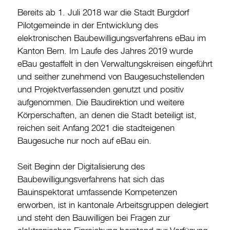
Bereits ab 1. Juli 2018 war die Stadt Burgdorf
Burgdorf baut
Pilotgemeinde in der Entwicklung des
elektronischen Baubewilligungsverfahrens eBau im
Home
Kanton Bern. Im Laufe des Jahres 2019 wurde
Öffnungszeiten & Kontakt
eBau gestaffelt in den Verwaltungskreisen eingeführt
und seither zunehmend von Baugesuchstellenden
Veranstaltungskalender
und Projektverfassenden genutzt und positiv
Stadtplan
aufgenommen. Die Baudirektion und weitere
Körperschaften, an denen die Stadt beteiligt ist,
Drucken
reichen seit Anfang 2021 die stadteigenen
Login
Baugesuche nur noch auf eBau ein.
Seit Beginn der Digitalisierung des
Baubewilligungsverfahrens hat sich das
Bauinspektorat umfassende Kompetenzen
erworben, ist in kantonale Arbeitsgruppen delegiert
und steht den Bauwilligen bei Fragen zur