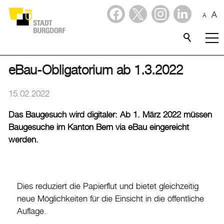
A
A
Dienstleistungen
Stadtporträt
eBau-Obligatorium ab 1.3.2022
Verwaltung & Politik
15.02.2022
Das Baugesuch wird digitaler: Ab 1. März 2022 müssen
Wirtschaft
Baugesuche im Kanton Bern via eBau eingereicht
werden.
Aktuelles
Aktuelles
Amtliche Publikationen
Dies reduziert die Papierflut und bietet gleichzeitig
neue Möglichkeiten für die Einsicht in die öffentliche
Medienmitteilungen
Auflage.
Baupublikationen