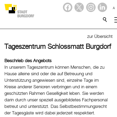
A
Dienstleistungen
Stadtporträt
zur Übersicht
Tageszentrum Schlossmatt Burgdorf
Verwaltung & Politik
Beschrieb des Angebots
Wirtschaft
In unserem Tageszentrum können Menschen, die zu
Hause alleine sind oder die auf Betreuung und
Aktuelles
Unterstützung angewiesen sind, einzelne Tage im
Kreise anderer Senioren verbringen und in einem
Burgdorf baut
geschützten Rahmen Geselligkeit leben. Sie werden
darin durch unser speziell ausgebildetes Fachpersonal
Home
betreut und unterstützt. Das Selbstbestimmungsrecht
Öffnungszeiten & Kontakt
der Tagesgäste wird dabei jederzeit respektiert.