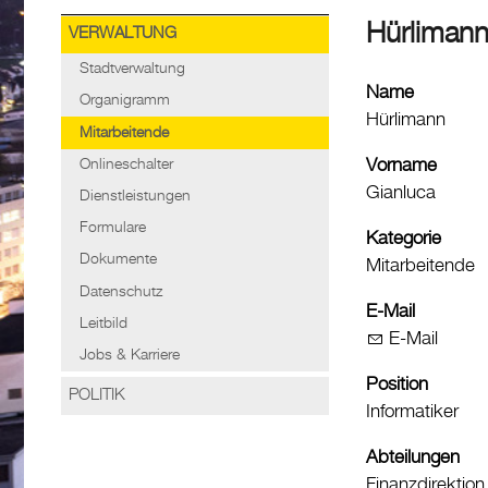
Hürlimann
VERWALTUNG
Stadtverwaltung
Name
Organigramm
Hürlimann
Mitarbeitende
Vorname
Onlineschalter
Gianluca
Dienstleistungen
Formulare
Kategorie
Dokumente
Mitarbeitende
Datenschutz
E-Mail
Leitbild
E-Mail
Jobs & Karriere
Position
POLITIK
Informatiker
Abteilungen
Finanzdirektion