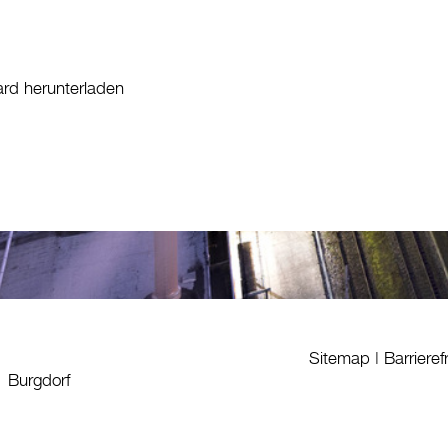
ard herunterladen
Sitemap
|
Barrieref
1 Burgdorf