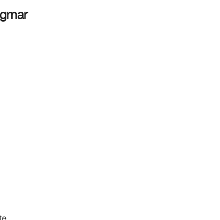
gmar
te