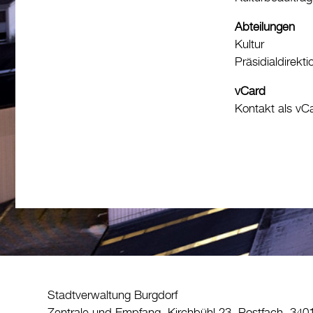
Abteilungen
Kultur
Präsidialdirekti
vCard
Kontakt als vC
Stadtverwaltung Burgdorf
Zentrale und Empfang, Kirchbühl 23, Postfach, 340