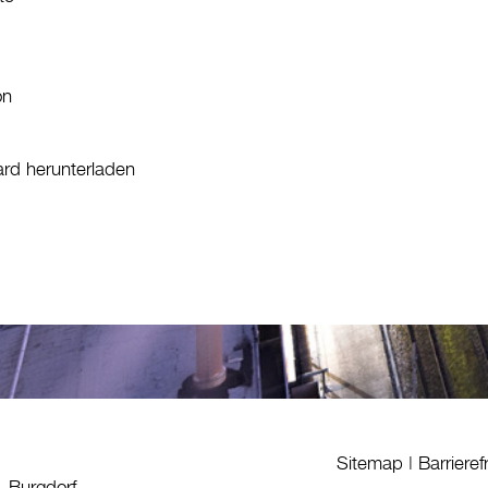
on
ard herunterladen
Sitemap
|
Barrieref
1 Burgdorf