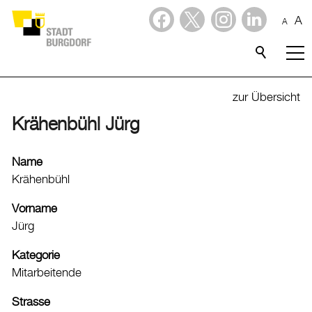
A
A
Dienstleistungen
Stadtporträt
zur Übersicht
Krähenbühl Jürg
Verwaltung & Politik
Verwaltung
Name
Krähenbühl
Stadtverwaltung
Organigramm
Vorname
Jürg
Mitarbeitende
Onlineschalter
Kategorie
Dienstleistungen
Mitarbeitende
Formulare
Strasse
Dokumente