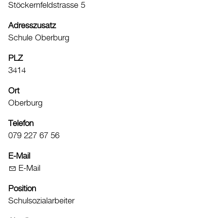
Stöckernfeldstrasse 5
Datenschutz
Adresszusatz
Leitbild
Schule Oberburg
Jobs & Karriere
PLZ
Politik
3414
Wirtschaft
Ort
Oberburg
Aktuelles
Telefon
Burgdorf baut
079 227 67 56
Home
E-Mail
E-Mail
Öffnungszeiten & Kontakt
Veranstaltungskalender
Position
Schulsozialarbeiter
Stadtplan