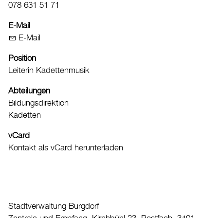
078 631 51 71
Datenschutz
E-Mail
Leitbild
E-Mail
Jobs & Karriere
Position
Politik
Leiterin Kadettenmusik
Wirtschaft
Abteilungen
Bildungsdirektion
Aktuelles
Kadetten
Burgdorf baut
vCard
Kontakt als vCard herunterladen
Home
Öffnungszeiten & Kontakt
Veranstaltungskalender
Stadtplan
Stadtverwaltung Burgdorf