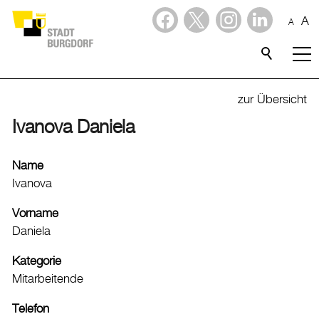
A
A
Dienstleistungen
Stadtporträt
zur Übersicht
Ivanova Daniela
Verwaltung & Politik
Verwaltung
Name
Ivanova
Stadtverwaltung
Organigramm
Vorname
Daniela
Mitarbeitende
Onlineschalter
Kategorie
Dienstleistungen
Mitarbeitende
Formulare
Telefon
Dokumente