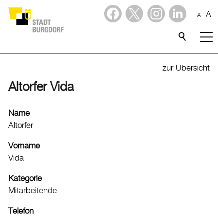
A
A
Dienstleistungen
Stadtporträt
zur Übersicht
Altorfer Vida
Verwaltung & Politik
Verwaltung
Name
Altorfer
Stadtverwaltung
Organigramm
Vorname
Vida
Mitarbeitende
Onlineschalter
Kategorie
Dienstleistungen
Mitarbeitende
Formulare
Telefon
Dokumente