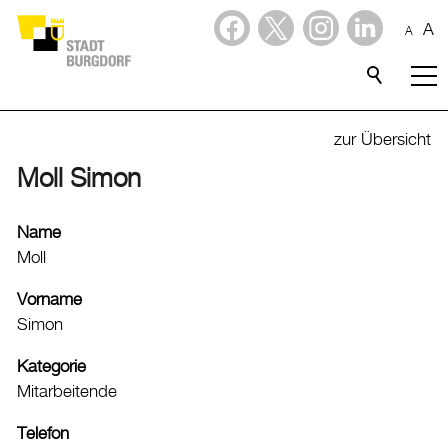
A
A
Dienstleistungen
Stadtporträt
zur Übersicht
Moll Simon
Verwaltung & Politik
Verwaltung
Name
Moll
Stadtverwaltung
Organigramm
Vorname
Simon
Mitarbeitende
Onlineschalter
Kategorie
Dienstleistungen
Mitarbeitende
Formulare
Telefon
Dokumente