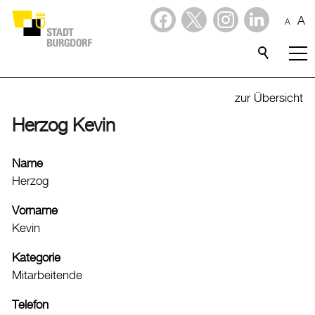
A
A
Dienstleistungen
Stadtporträt
zur Übersicht
Herzog Kevin
Verwaltung & Politik
Verwaltung
Name
Herzog
Stadtverwaltung
Organigramm
Vorname
Kevin
Mitarbeitende
Onlineschalter
Kategorie
Dienstleistungen
Mitarbeitende
Formulare
Telefon
Dokumente