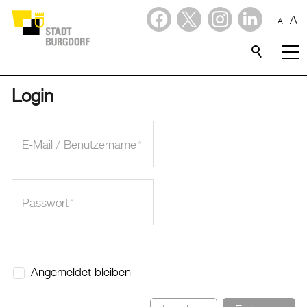
A
A
Dienstleistungen
Stadtporträt
Login
Verwaltung & Politik
E-Mail / Benutzername
*
Wirtschaft
Aktuelles
Passwort
*
Burgdorf baut
Home
Angemeldet bleiben
Öffnungszeiten & Kontakt