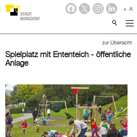
A
A
Dienstleistungen
Stadtporträt
zur Übersicht
Spielplatz mit Ententeich - öffentliche
Verwaltung & Politik
Anlage
Wirtschaft
Aktuelles
Burgdorf baut
Home
Öffnungszeiten & Kontakt