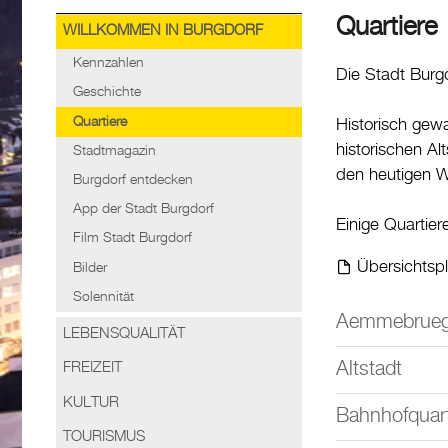
Quartiere
WILLKOMMEN IN BURGDORF
Kennzahlen
Die Stadt Burgd
Geschichte
Quartiere
Historisch gew
historischen A
Stadtmagazin
den heutigen W
Burgdorf entdecken
App der Stadt Burgdorf
Einige Quartie
Film Stadt Burgdorf
Übersichtspl
Bilder
Solennität
Aemmebrue
LEBENSQUALITÄT
Altstadt
FREIZEIT
KULTUR
Bahnhofquart
TOURISMUS