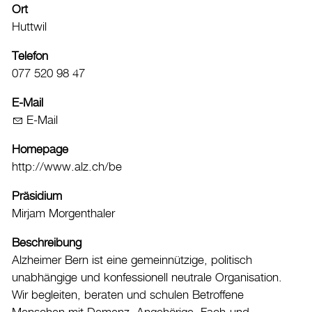
Ort
Freibad
Huttwil
Hallenbad
Telefon
Kunsteisbahn
077 520 98 47
Veranstaltungskalender
Vereinsverzeichnis
E-Mail
E-Mail
Kultur
Tourismus
Homepage
http://www.alz.ch/be
Shopping und Märkte
Präsidium
Energie & Klima
Mirjam Morgenthaler
Mobilität
Beschreibung
Verwaltung & Politik
Alzheimer Bern ist eine gemeinnützige, politisch
unabhängige und konfessionell neutrale Organisation.
Wirtschaft
Wir begleiten, beraten und schulen Betroffene