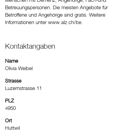
Menschen mit Demenz, Angehörige, Fach-und
Aktuelles
Betreuungspersonen. Die meisten Angebote für
Betroffene und Angehörige sind gratis. Weitere
Burgdorf baut
Informationen unter www.alz.ch/be.
Home
Öffnungszeiten & Kontakt
Kontaktangaben
Veranstaltungskalender
Name
Stadtplan
Olivia Weibel
Drucken
Strasse
Login
Luzernstrasse 11
PLZ
4950
Ort
Huttwil