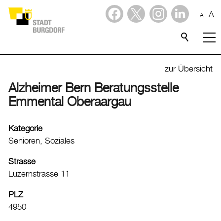
A
A
Dienstleistungen
Stadtporträt
zur Übersicht
Alzheimer Bern Beratungsstelle
Willkommen in Burgdorf
Emmental Oberaargau
Lebensqualität
Freizeit
Kategorie
Senioren, Soziales
Freizeitangebote
Kinder- und Jugendangebote
Strasse
Grünräume
Luzernstrasse 11
Spielplätze
PLZ
Spraywände
4950
Grillplätze