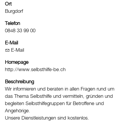
Ort
Freibad
Burgdorf
Hallenbad
Telefon
Kunsteisbahn
0848 33 99 00
Veranstaltungskalender
Vereinsverzeichnis
E-Mail
E-Mail
Kultur
Tourismus
Homepage
http://www.selbsthilfe-be.ch
Shopping und Märkte
Beschreibung
Energie & Klima
Wir informieren und beraten in allen Fragen rund um
Mobilität
das Thema Selbsthilfe und vermitteln, gründen und
begleiten Selbsthilfegruppen für Betroffene und
Verwaltung & Politik
Angehörige.
Unsere Dienstleistungen sind kostenlos.
Wirtschaft