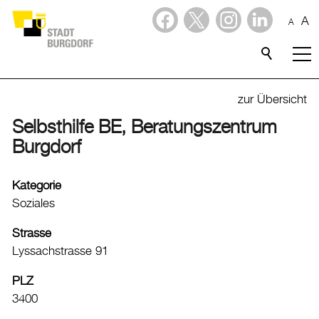
A
A
Dienstleistungen
Stadtporträt
zur Übersicht
Selbsthilfe BE, Beratungszentrum
Willkommen in Burgdorf
Burgdorf
Lebensqualität
Freizeit
Kategorie
Soziales
Freizeitangebote
Kinder- und Jugendangebote
Strasse
Grünräume
Lyssachstrasse 91
Spielplätze
PLZ
Spraywände
3400
Grillplätze