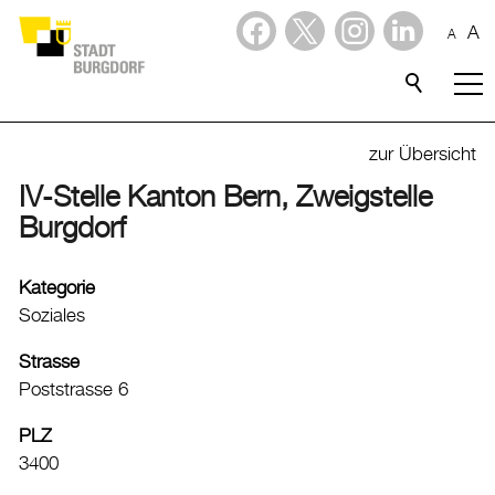
A
A
Dienstleistungen
Stadtporträt
zur Übersicht
IV-Stelle Kanton Bern, Zweigstelle
Willkommen in Burgdorf
Burgdorf
Lebensqualität
Freizeit
Kategorie
Soziales
Freizeitangebote
Kinder- und Jugendangebote
Strasse
Grünräume
Poststrasse 6
Spielplätze
PLZ
Spraywände
3400
Grillplätze