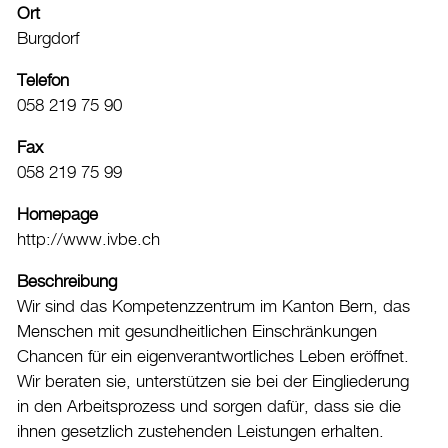
Ort
Freibad
Burgdorf
Hallenbad
Telefon
Kunsteisbahn
058 219 75 90
Veranstaltungskalender
Vereinsverzeichnis
Fax
058 219 75 99
Kultur
Tourismus
Homepage
http://www.ivbe.ch
Shopping und Märkte
Beschreibung
Energie & Klima
Wir sind das Kompetenzzentrum im Kanton Bern, das
Mobilität
Menschen mit gesundheitlichen Einschränkungen
Chancen für ein eigenverantwortliches Leben eröffnet.
Verwaltung & Politik
Wir beraten sie, unterstützen sie bei der Ein­gliederung
in den Arbeitsprozess und sorgen dafür, dass sie die
Wirtschaft
ihnen gesetzlich zustehenden Leistungen erhalten.