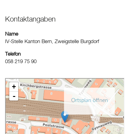
Aktuelles
Kontaktangaben
Burgdorf baut
Name
Home
IV-Stelle Kanton Bern, Zweigstelle Burgdorf
Öffnungszeiten & Kontakt
Telefon
Veranstaltungskalender
058 219 75 90
Stadtplan
Drucken
Login