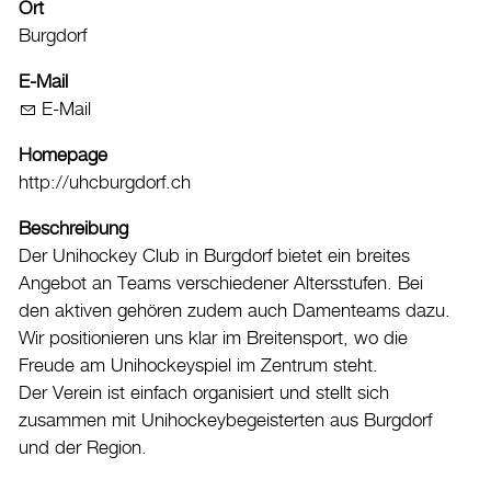
Ort
Freibad
Burgdorf
Hallenbad
E-Mail
Kunsteisbahn
E-Mail
Veranstaltungskalender
Homepage
Vereinsverzeichnis
http://uhcburgdorf.ch
Kultur
Beschreibung
Tourismus
Der Unihockey Club in Burgdorf bietet ein breites
Shopping und Märkte
Angebot an Teams verschiedener Altersstufen. Bei
den aktiven gehören zudem auch Damenteams dazu.
Energie & Klima
Wir positionieren uns klar im Breitensport, wo die
Mobilität
Freude am Unihockeyspiel im Zentrum steht.
Der Verein ist einfach organisiert und stellt sich
Verwaltung & Politik
zusammen mit Unihockeybegeisterten aus Burgdorf
und der Region.
Wirtschaft