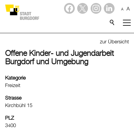
A
A
Dienstleistungen
Stadtporträt
zur Übersicht
Offene Kinder- und Jugendarbeit
Willkommen in Burgdorf
Burgdorf und Umgebung
Lebensqualität
Freizeit
Kategorie
Freizeit
Freizeitangebote
Kinder- und Jugendangebote
Strasse
Grünräume
Kirchbühl 15
Spielplätze
PLZ
Spraywände
3400
Grillplätze