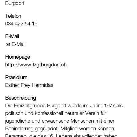
Burgdorf
Freibad
Telefon
Hallenbad
034 422 54 19
Kunsteisbahn
Veranstaltungskalender
E-Mail
Vereinsverzeichnis
E-Mail
Kultur
Homepage
http://www.fzg-burgdorf.ch
Tourismus
Shopping und Märkte
Präsidium
Esther Frey Hermidas
Energie & Klima
Beschreibung
Mobilität
Die Freizeitgruppe Burgdorf wurde im Jahre 1977 als
Verwaltung & Politik
politisch und konfessionell neutraler Verein für
jugendliche und erwachsene Menschen mit einer
Wirtschaft
Behinderung gegründet. Mitglied werden können
Personen, die das 16. Lebensjahr vollendet haben.