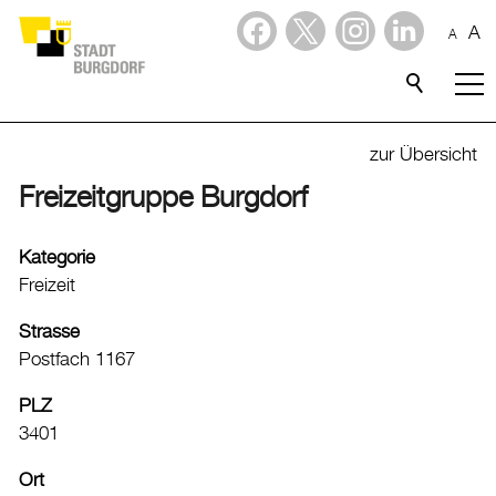
A
A
Dienstleistungen
Stadtporträt
zur Übersicht
Freizeitgruppe Burgdorf
Willkommen in Burgdorf
Lebensqualität
Kategorie
Freizeit
Freizeit
Freizeitangebote
Strasse
Kinder- und Jugendangebote
Postfach 1167
Grünräume
PLZ
Spielplätze
3401
Spraywände
Ort
Grillplätze