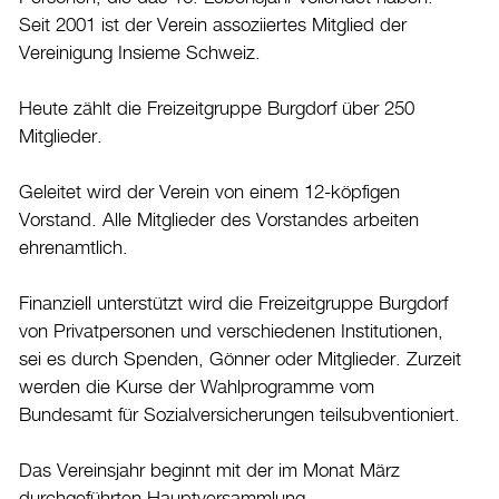
Aktuelles
Seit 2001 ist der Verein assoziiertes Mitglied der
Vereinigung Insieme Schweiz.
Burgdorf baut
Heute zählt die Freizeitgruppe Burgdorf über 250
Home
Mitglieder.
Öffnungszeiten & Kontakt
Geleitet wird der Verein von einem 12-köpfigen
Veranstaltungskalender
Vorstand. Alle Mitglieder des Vorstandes arbeiten
ehrenamtlich.
Stadtplan
Drucken
Finanziell unterstützt wird die Freizeitgruppe Burgdorf
Login
von Privatpersonen und verschiedenen Institutionen,
sei es durch Spenden, Gönner oder Mitglieder. Zurzeit
werden die Kurse der Wahlprogramme vom
Bundesamt für Sozialversicherungen teilsubventioniert.
Das Vereinsjahr beginnt mit der im Monat März
durchgeführten Hauptversammlung.