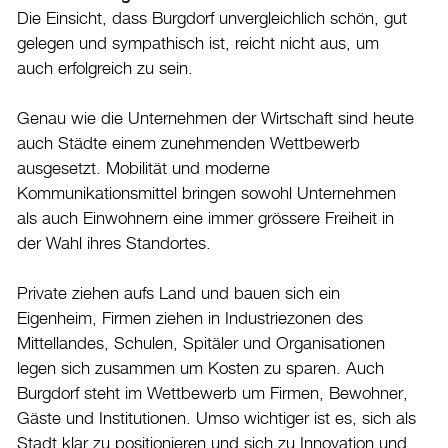
Die Einsicht, dass Burgdorf unvergleichlich schön, gut
Datenschutz
gelegen und sympathisch ist, reicht nicht aus, um
Leitbild
auch erfolgreich zu sein.
Jobs & Karriere
Genau wie die Unternehmen der Wirtschaft sind heute
Politik
auch Städte einem zunehmenden Wettbewerb
Wirtschaft
ausgesetzt. Mobilität und moderne
Kommunikationsmittel bringen sowohl Unternehmen
Aktuelles
als auch Einwohnern eine immer grössere Freiheit in
der Wahl ihres Standortes.
Burgdorf baut
Private ziehen aufs Land und bauen sich ein
Home
Eigenheim, Firmen ziehen in Industriezonen des
Mittellandes, Schulen, Spitäler und Organisationen
Öffnungszeiten & Kontakt
legen sich zusammen um Kosten zu sparen. Auch
Veranstaltungskalender
Burgdorf steht im Wettbewerb um Firmen, Bewohner,
Gäste und Institutionen. Umso wichtiger ist es, sich als
Stadtplan
Stadt klar zu positionieren und sich zu Innovation und