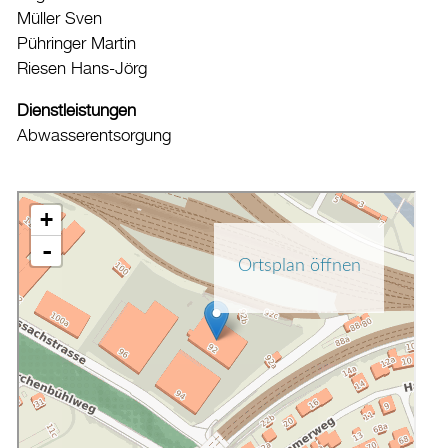
Müller Sven
Datenschutz
Pühringer Martin
Leitbild
Riesen Hans-Jörg
Jobs & Karriere
Dienstleistungen
Politik
Abwasserentsorgung
Wirtschaft
Aktuelles
Burgdorf baut
Home
Öffnungszeiten & Kontakt
Veranstaltungskalender
Stadtplan