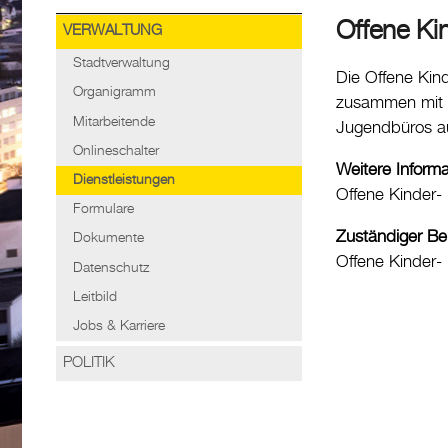
Offene Ki
VERWALTUNG
Stadtverwaltung
Die Offene Kin
Organigramm
zusammen mit d
Mitarbeitende
Jugendbüros au
Onlineschalter
Weitere Inform
Dienstleistungen
Offene Kinder-
Formulare
Zuständiger Be
Dokumente
Offene Kinder
Datenschutz
Leitbild
Jobs & Karriere
POLITIK