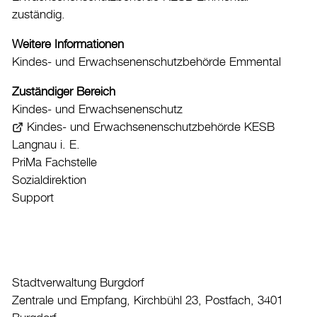
zuständig.
Stadtporträt
Weitere Informationen
Kindes- und Erwachsenenschutzbehörde Emmental
Verwaltung & Politik
Zuständiger Bereich
Wirtschaft
Kindes- und Erwachsenenschutz
Kindes- und Erwachsenenschutzbehörde KESB
Aktuelles
Langnau i. E.
PriMa Fachstelle
Burgdorf baut
Sozialdirektion
Support
Home
Öffnungszeiten & Kontakt
Veranstaltungskalender
Stadtplan
Stadtverwaltung Burgdorf
Zentrale und Empfang, Kirchbühl 23, Postfach, 3401
Drucken