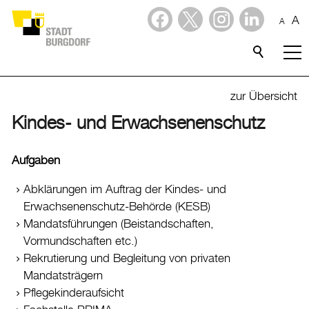
A
A
Dienstleistungen
Alle Themen
zur Übersicht
Abfall
Kindes- und Erwachsenenschutz
Arbeit und Steuern
Aufgaben
Ausländerinnen und Ausländer
Abklärungen im Auftrag der Kindes- und
Bildung
Erwachsenenschutz-Behörde (KESB)
Sport
Mandatsführungen (Beistandschaften,
Vormundschaften etc.)
Freizeit
Rekrutierung und Begleitung von privaten
Gesundheit, Alter und Soziales
Mandatsträgern
Pflegekinderaufsicht
Kinder, Jugendliche und Familie