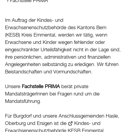
Fachstelle PRIMA
Kinderbetreuung und Förderung
Tagesschule
Im Auftrag der Kindes- und
Offene Kinder- und Jugendarbeit Burgdorf und
Erwachsenenschutzbehörde des Kantons Bern
Umgebung
(KESB) Kreis Emmental, werden wir tätig, wenn
Kindes- und Erwachsenenschutz
Erwachsene und Kinder wegen fehlender oder
Alimentenhilfe
eingeschränkter Urteilsfähigkeit nicht in der Lage sind,
Kultur
ihre persönlichen, administrativen und finanziellen
Angelegenheiten selbständig zu erledigen. Wir führen
Auto & Parkieren
Beistandschaften und Vormundschaften.
Persönliches
Unsere
Fachstelle PRIMA
berät private
Planen und Bauen
MandatsträgerInnen bei Fragen rund um die
Sicherheit
Mandatsführung.
Stadt, Recht und Politik
Für Burgdorf und unsere Anschlussgemeinden Hasle,
Tierisches
Oberburg und Ersigen ist die
Kindes- und
Erwachsenenschutzbehörde KESB Emmental
Umzug