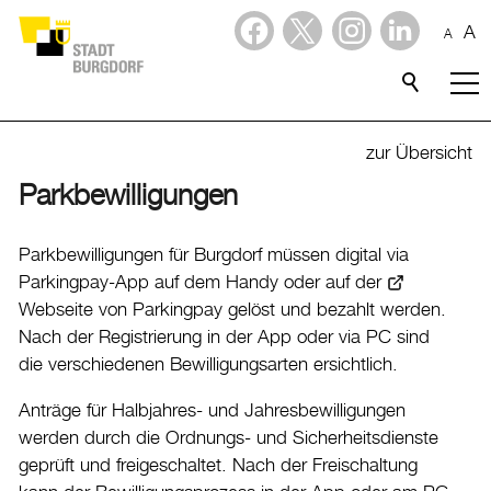
A
A
Dienstleistungen
Stadtporträt
zur Übersicht
Parkbewilligungen
Verwaltung & Politik
Verwaltung
Parkbewilligungen für Burgdorf müssen digital via
Parkingpay-App auf dem Handy oder auf der
Stadtverwaltung
Webseite von Parkingpay
gelöst und bezahlt werden.
Organigramm
Nach der Registrierung in der App oder via PC sind
Mitarbeitende
die verschiedenen Bewilligungsarten ersichtlich.
Onlineschalter
Anträge für Halbjahres- und Jahresbewilligungen
Dienstleistungen
werden durch die Ordnungs- und Sicherheitsdienste
Formulare
geprüft und freigeschaltet. Nach der Freischaltung
Dokumente