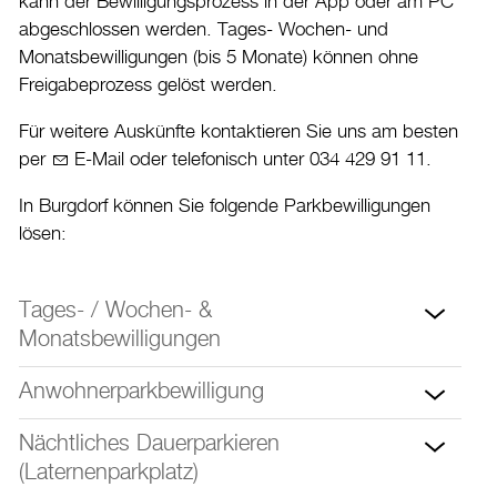
kann der Bewilligungsprozess in der App oder am PC
abgeschlossen werden. Tages- Wochen- und
Datenschutz
Monatsbewilligungen (bis 5 Monate) können ohne
Leitbild
Freigabeprozess gelöst werden.
Jobs & Karriere
Für weitere Auskünfte kontaktieren Sie uns am besten
Politik
per
E-Mail
oder telefonisch unter 034 429 91 11.
Wirtschaft
In Burgdorf können Sie folgende Parkbewilligungen
lösen:
Aktuelles
Burgdorf baut
Tages- / Wochen- &
Monatsbewilligungen
Home
Öffnungszeiten & Kontakt
Anwohnerparkbewilligung
Veranstaltungskalender
Nächtliches Dauerparkieren
Stadtplan
(Laternenparkplatz)