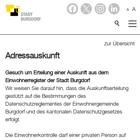
A
A
Dienstleistungen
Stadtporträt
zur Übersicht
Adressauskunft
Verwaltung & Politik
Verwaltung
Gesuch um Erteilung einer Auskunft aus dem
Einwohnerregister der Stadt Burgdorf
Stadtverwaltung
Wir weisen Sie darauf hin, dass die Auskunftserteilung
Organigramm
gestützt auf die Bestimmungen des
Mitarbeitende
Datenschutzreglementes der Einwohnergemeinde
Burgdorf und des kantonalen Datenschutzgesetzes
Onlineschalter
erfolgt.
Dienstleistungen
Formulare
Die Einwohnerkontrolle darf einer privaten Person auf
Dokumente