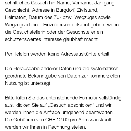
schriftliches Gesuch hin Name, Vorname, Jahrgang,
Datenschutz
Geschlecht, Adresse in Burgdorf, Zivilstand,
Heimatort, Datum des Zu- bzw. Wegzuges sowie
Leitbild
Wegzugsort einer Einzelperson bekannt geben, wenn
Jobs & Karriere
die Gesuchstellerin oder der Gesuchsteller ein
Politik
schützenswertes Interesse glaubhaft macht.
Wirtschaft
Per Telefon werden keine Adressauskünfte erteilt.
Aktuelles
Die Herausgabe anderer Daten und die systematisch
geordnete Bekanntgabe von Daten zur kommerziellen
Burgdorf baut
Nutzung ist untersagt.
Home
Bitte füllen Sie das untenstehende Formular vollständig
Öffnungszeiten & Kontakt
aus, klicken Sie auf „Gesuch abschicken“ und wir
Veranstaltungskalender
werden Ihnen die Anfrage umgehend beantworten.
Die Gebühren von CHF 12.00 pro Adressauskunft
Stadtplan
werden wir Ihnen in Rechnung stellen.