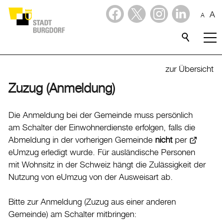
A
A
Dienstleistungen
Stadtporträt
zur Übersicht
Zuzug (Anmeldung)
Verwaltung & Politik
Verwaltung
Die Anmeldung bei der Gemeinde muss persönlich
am Schalter der Einwohnerdienste erfolgen, falls die
Stadtverwaltung
Abmeldung in der vorherigen Gemeinde
nicht
per
Organigramm
eUmzug
erledigt wurde. Für ausländische Personen
Mitarbeitende
mit Wohnsitz in der Schweiz hängt die Zulässigkeit der
Nutzung von eUmzug von der Ausweisart ab.
Onlineschalter
Dienstleistungen
Bitte zur Anmeldung (Zuzug aus einer anderen
Formulare
Gemeinde) am Schalter mitbringen:
Dokumente