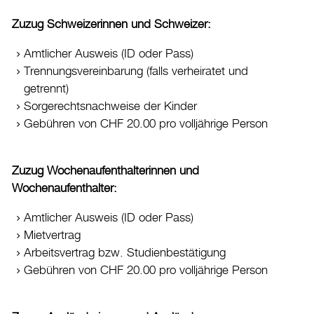
Datenschutz
Zuzug Schweizerinnen und Schweizer:
Leitbild
Amtlicher Ausweis (ID oder Pass)
Jobs & Karriere
Trennungsvereinbarung (falls verheiratet und
Politik
getrennt)
Sorgerechtsnachweise der Kinder
Wirtschaft
Gebühren von CHF 20.00 pro volljährige Person
Aktuelles
Zuzug Wochenaufenthalterinnen und
Burgdorf baut
Wochenaufenthalter:
Amtlicher Ausweis (ID oder Pass)
Home
Mietvertrag
Öffnungszeiten & Kontakt
Arbeitsvertrag bzw. Studienbestätigung
Veranstaltungskalender
Gebühren von CHF 20.00 pro volljährige Person
Stadtplan