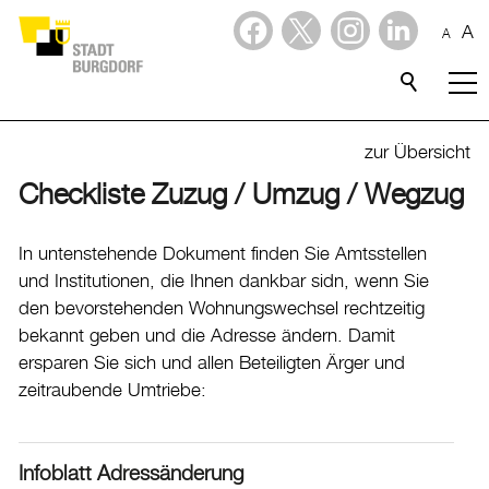
A
A
Dienstleistungen
Stadtporträt
zur Übersicht
Checkliste Zuzug / Umzug / Wegzug
Verwaltung & Politik
Verwaltung
In untenstehende Dokument finden Sie Amtsstellen
und Institutionen, die Ihnen dankbar sidn, wenn Sie
Stadtverwaltung
den bevorstehenden Wohnungswechsel rechtzeitig
Organigramm
bekannt geben und die Adresse ändern. Damit
Mitarbeitende
ersparen Sie sich und allen Beteiligten Ärger und
zeitraubende Umtriebe:
Onlineschalter
Dienstleistungen
Formulare
Infoblatt Adressänderung
Dokumente