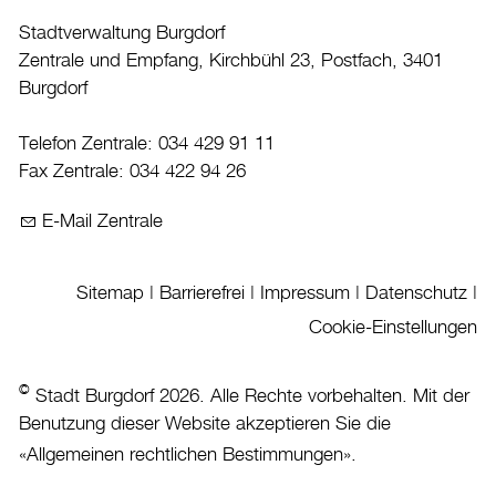
Kultur
Stadtverwaltung Burgdorf
Auto & Parkieren
Zentrale und Empfang, Kirchbühl 23, Postfach, 3401
Burgdorf
Persönliches
Planen und Bauen
Telefon Zentrale: 034 429 91 11
Fax Zentrale: 034 422 94 26
Sicherheit
E-Mail Zentrale
Stadt, Recht und Politik
Tierisches
Sitemap
|
Barrierefrei
|
Impressum
|
Datenschutz
|
Umzug
Cookie-Einstellungen
Umzug innerhalb Gemeinde (CH-Bürger)
Umzug Ausländerinnen und Ausländer
©
Stadt Burgdorf 2026. Alle Rechte vorbehalten. Mit der
Willkommensanlässe Neuzuzüger
Benutzung dieser Website akzeptieren Sie die
Niederlassungsausweis
«
Allgemeinen rechtlichen Bestimmungen
».
Stadtporträt