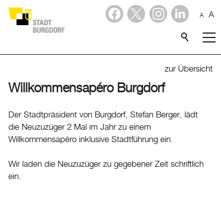
A
A
Dienstleistungen
Alle Themen
zur Übersicht
Abfall
Willkommensapéro Burgdorf
Arbeit und Steuern
Der Stadtpräsident von Burgdorf, Stefan Berger, lädt
Ausländerinnen und Ausländer
die Neuzuzüger 2 Mal im Jahr zu einem
Bildung
Willkommensapéro inklusive Stadtführung ein.
Sport
Wir laden die Neuzuzüger zu gegebener Zeit schriftlich
Freizeit
ein.
Gesundheit, Alter und Soziales
Kinder, Jugendliche und Familie