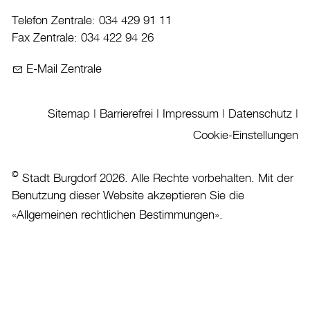
Telefon Zentrale: 034 429 91 11
Datenschutz
Fax Zentrale: 034 422 94 26
Leitbild
Jobs & Karriere
E-Mail Zentrale
Politik
Sitemap
|
Barrierefrei
|
Impressum
|
Datenschutz
|
Wirtschaft
Cookie-Einstellungen
Aktuelles
©
Stadt Burgdorf 2026. Alle Rechte vorbehalten. Mit der
Burgdorf baut
Benutzung dieser Website akzeptieren Sie die
«
Allgemeinen rechtlichen Bestimmungen
».
Home
Öffnungszeiten & Kontakt
Veranstaltungskalender
Stadtplan