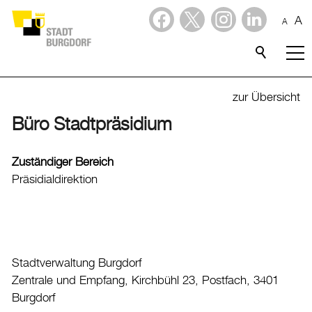
A
A
Dienstleistungen
Stadtporträt
zur Übersicht
Büro Stadtpräsidium
Verwaltung & Politik
Verwaltung
Zuständiger Bereich
Präsidialdirektion
Stadtverwaltung
Organigramm
Mitarbeitende
Onlineschalter
Stadtverwaltung Burgdorf
Dienstleistungen
Zentrale und Empfang, Kirchbühl 23, Postfach, 3401
Formulare
Burgdorf
Dokumente