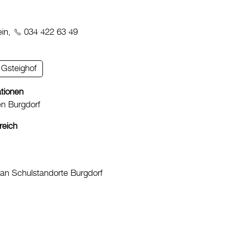
ein,
034 422 63 49
 Gsteighof
ationen
n Burgdorf
reich
lan Schulstandorte Burgdorf