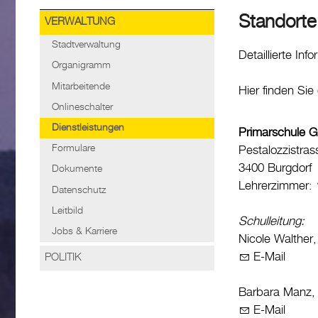
Standorte
VERWALTUNG
Stadtverwaltung
Detaillierte In
Organigramm
Mitarbeitende
Hier finden Sie
Onlineschalter
Dienstleistungen
Primarschule G
Formulare
Pestalozzistras
3400 Burgdorf
Dokumente
Lehrerzimmer:
Datenschutz
Leitbild
Schulleitung:
Jobs & Karriere
Nicole Walther
E-Mail
POLITIK
Barbara Manz
E-Mail