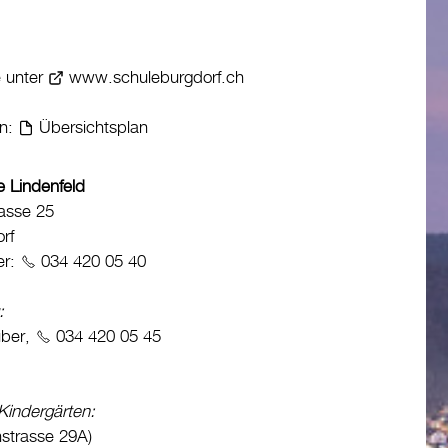
e unter
www.schuleburgdorf.ch
en:
Übersichtsplan
e Lindenfeld
rasse 25
rf
er:
034 420 05 40
:
uber,
034 420 05 45
Kindergärten:
nstrasse 29A)