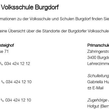
 Volksschule Burgdorf
formationen zu der Volksschule und Schulen Burgdorf finden Si
 eine Übersicht über die Standorte der Burgdorfer Volksschul
steighof
Primarschul
se 71
Zähringerst
3400 Burgdo
034 424 12 12
Lehrerzimm
Schulleitung
,
034 424 12 10
Gabriella H
E-Mail
,
034 424 12 10
Zugehörige 
Hofgut (Ber