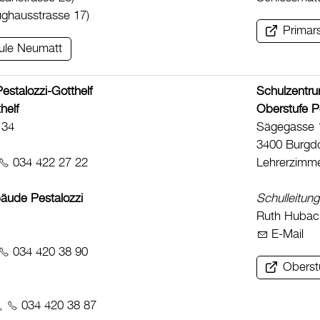
ghausstrasse 17)
Primar
ule Neumatt
estalozzi-Gotthelf
Schulzentru
helf
Oberstufe P
 34
Sägegasse 
3400 Burgdo
034 422 27 22
Lehrerzimm
äude Pestalozzi
Schulleitung
Ruth Hubac
E-Mail
034 420 38 90
Oberst
r,
034 420 38 87