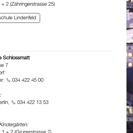
 + 2 (Zähringerstrasse 25)
schule Lindenfeld
e Schlossmatt
se 7
rf
er:
034 422 45 00
:
rlin,
034 422 13 53
Kindergärten:
 1 + 2 (Grunerstrasse 7)