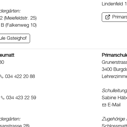
Lindenfeld 1
dergärten:
Primar
2 (Meiefeldstr. 25)
 B (Falkenweg 10)
ule Gsteighof
Neumatt
Primarschul
30
Grunerstras
3400 Burgdo
034 422 20 88
Lehrerzimm
Schulleitung
,
034 423 22 59
Sabine Häbe
E-Mail
dergärten:
Zugehörige 
sanstrasse 28)
Schlossmatt