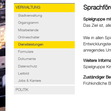
Sprachför
VERWALTUNG
Stadtverwaltung
Spielgruppe mi
Organigramm
Das Ziel ist, a
Mitarbeitende
Onlineschalter
Wie in allen Sp
Entwicklungstem
Dienstleistungen
anregendes Um
Formulare
Dokumente
Weitere Inform
Datenschutz
Spielgruppe Ki
Leitbild
Zuständiger Be
Jobs & Karriere
Frühkindliche B
POLITIK