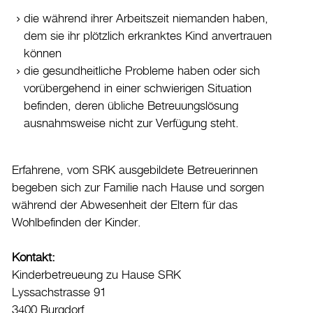
die während ihrer Arbeitszeit niemanden haben,
Datenschutz
dem sie ihr plötzlich erkranktes Kind anvertrauen
Leitbild
können
Jobs & Karriere
die gesundheitliche Probleme haben oder sich
Politik
vorübergehend in einer schwierigen Situation
befinden, deren übliche Betreuungslösung
Wirtschaft
ausnahmsweise nicht zur Verfügung steht.
Aktuelles
Erfahrene, vom SRK ausgebildete Betreuerinnen
Burgdorf baut
begeben sich zur Familie nach Hause und sorgen
während der Abwesenheit der Eltern für das
Home
Wohlbefinden der Kinder.
Öffnungszeiten & Kontakt
Kontakt:
Veranstaltungskalender
Kinderbetreueung zu Hause SRK
Lyssachstrasse 91
Stadtplan
3400 Burgdorf