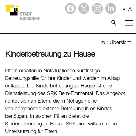
A
A
Dienstleistungen
Stadtporträt
zur Übersicht
Kinderbetreuung zu Hause
Verwaltung & Politik
Verwaltung
Eltern erhalten in Notsituationen kurzfristige
Betreuungshilfe für ihre Kinder und werden im Alltag
Stadtverwaltung
entlastet. Die Kinderbetreuung zu Hause ist eine
Organigramm
Dienstleistung des SRK Bern-Emmental. Das Angebot
Mitarbeitende
richtet sich an Eltern, die in Notlagen eine
vorübergehende externe Betreuung ihres Kindes
Onlineschalter
benötigen. In solchen Fällen bietet die
Dienstleistungen
Kinderbetreuung zu Hause SRK eine willkommene
Formulare
Unterstützung für Eltern,
Dokumente