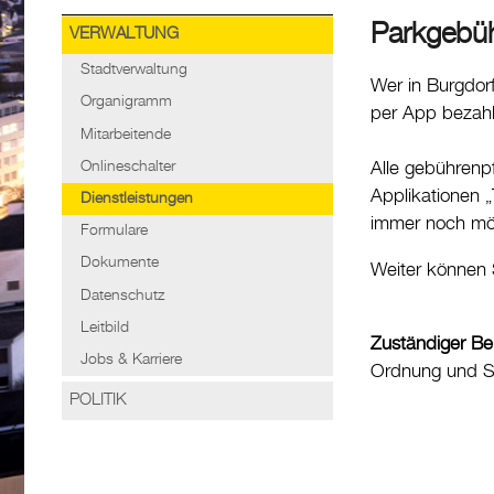
Parkgebüh
VERWALTUNG
Stadtverwaltung
Wer in Burgdorf
Organigramm
per App bezah
Mitarbeitende
Onlineschalter
Alle gebührenpf
Applikationen 
Dienstleistungen
immer noch mög
Formulare
Dokumente
Weiter können S
Datenschutz
Leitbild
Zuständiger Be
Jobs & Karriere
Ordnung und Si
POLITIK